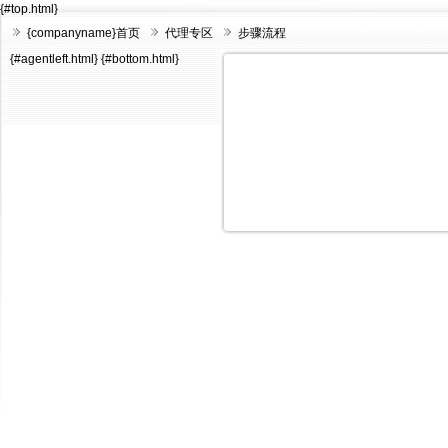
{#top.html}
{companyname}首页
代理专区
步骤流程
{#agentleft.html}
{#bottom.html}