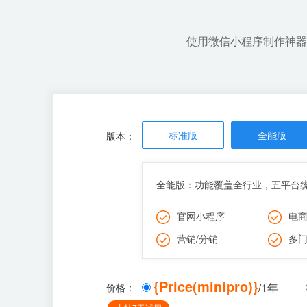
使用微信小程序制作神器
标准版
全能版
版本：
全能版：功能覆盖全行业，五平台
官网小程序
电
营销/分销
多
{Price(minipro)}
/1年
价格：