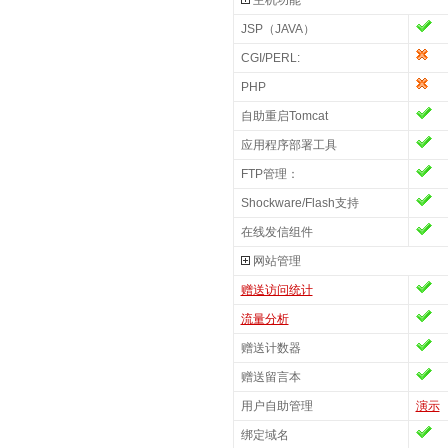
主机功能
JSP（JAVA）
CGI/PERL:
PHP
自助重启Tomcat
应用程序部署工具
FTP管理：
Shockware/Flash支持
在线发信组件
网站管理
赠送访问统计
流量分析
赠送计数器
赠送留言本
用户自助管理
演示
绑定域名