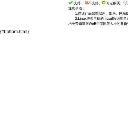
支持 、
不支持、
可选购买、\
注意事项：
1.赠送产品如数据库、邮局、网站
2.Linux虚拟主机的mysql数据库是
均免费赠送跟WeB空间同等大小的备
{#bottom.html}